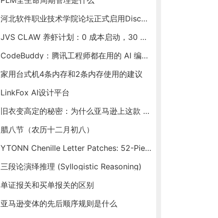
PLM全生命周期管理是什么
河北软件职业技术学院论坛正式启用Discuz X5版本
JVS CLAW 养虾计划：0 成本启动，30 天见证你的虾塘收益
CodeBuddy：腾讯工程师都在用的 AI 编程助手，新春福利送不停！
家用台式机4条内存和2条内存使用的建议
LinkFox AI设计平台
旧衣变高定的秘密：为什么亚马逊上这款 Ytonn 布贴让手工达人们人手一套？
腊八节（农历十二月初八）
YTONN Chenille Letter Patches: 52-Piece Iron-On Varsity Alphabet Set for DIY Clothing Customization
三段论演绎推理 (Syllogistic Reasoning)
单证报关和买单报关的区别
亚马逊变体的先后顺序规则是什么