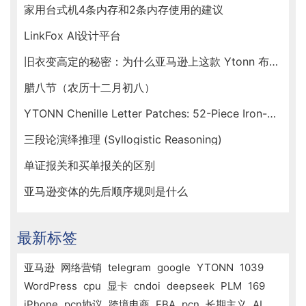
家用台式机4条内存和2条内存使用的建议
LinkFox AI设计平台
旧衣变高定的秘密：为什么亚马逊上这款 Ytonn 布贴让手工达人们人手一套？
腊八节（农历十二月初八）
YTONN Chenille Letter Patches: 52-Piece Iron-On Varsity Alphabet Set for DIY Clothing Customization
三段论演绎推理 (Syllogistic Reasoning)
单证报关和买单报关的区别
亚马逊变体的先后顺序规则是什么
最新标签
亚马逊
网络营销
telegram
google
YTONN
1039
WordPress
cpu
显卡
cndoi
deepseek
PLM
169
iPhone
pcn协议
跨境电商
FBA
pcn
长期主义
AI