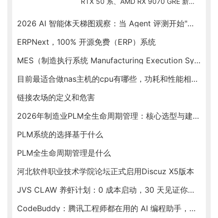
RTX 50 系、AMD RX 9070 GRE 新出
货、Intel Arc B580 入门档、RTX
Spark ARM SoC 新形态，按预算帮你
2026 AI 智能体天梯图观察：当 Agent 评测开始"去滤镜"
锁定最优卡。
ERPNext，100% 开源免费（ERP）系统
MES（制造执行系统 Manufacturing Execution System）
目前最适合做nas主机的cpu有哪些，功耗和性能相对均衡的
链接农场的定义和危害
2026年制造业PLM全生命周期管理：核心选型与建设指南
PLM系统的选择基于什么
PLM全生命周期管理是什么
河北软件职业技术学院论坛正式启用Discuz X5版本
JVS CLAW 养虾计划：0 成本启动，30 天见证你的虾塘收益
CodeBuddy：腾讯工程师都在用的 AI 编程助手，新春福利送不停！