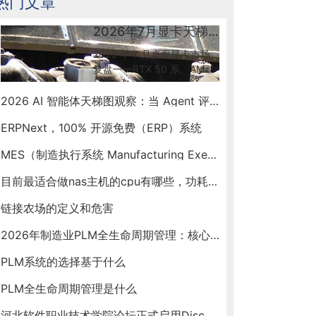
热门文章
2026年7月显卡天梯图更新解读：50系到底怎么选
2026 年 7 月桌面显卡市场
复盘——RTX 50 系、AMD
RX 9070 GRE 新出货、Intel
Arc B580 入门档、RTX
2026 AI 智能体天梯图观察：当 Agent 评测开始"去滤镜"
Spark ARM SoC 新形态，按
ERPNext，100% 开源免费（ERP）系统
预算帮你锁定最优卡。
MES（制造执行系统 Manufacturing Execution System）
目前最适合做nas主机的cpu有哪些，功耗和性能相对均衡的
链接农场的定义和危害
2026年制造业PLM全生命周期管理：核心选型与建设指南
PLM系统的选择基于什么
PLM全生命周期管理是什么
河北软件职业技术学院论坛正式启用Discuz X5版本