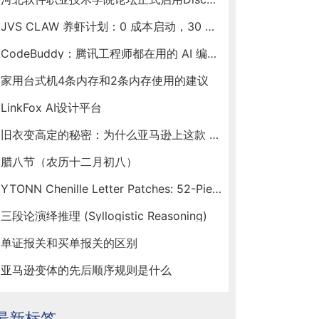
JVS CLAW 养虾计划：0 成本启动，30 天见证你的虾塘收益
CodeBuddy：腾讯工程师都在用的 AI 编程助手，新春福利送不停！
家用台式机4条内存和2条内存使用的建议
LinkFox AI设计平台
旧衣变高定的秘密：为什么亚马逊上这款 Ytonn 布贴让手工达人们人手一套？
腊八节（农历十二月初八）
YTONN Chenille Letter Patches: 52-Piece Iron-On Varsity Alphabet Set for DIY Clothing Customization
三段论演绎推理 (Syllogistic Reasoning)
单证报关和买单报关的区别
亚马逊变体的先后顺序规则是什么
最新标签