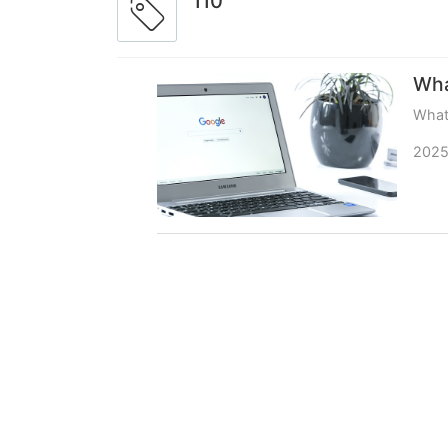
110
Wha
What
2025