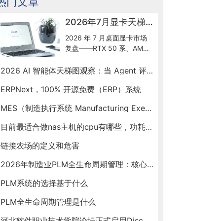
热门文章
2026年7月显卡天梯图更新解读：50系到底怎么选
2026 年 7 月桌面显卡市场
复盘——RTX 50 系、AMD
RX 9070 GRE 新出货、Intel
Arc B580 入门档、RTX
2026 AI 智能体天梯图观察：当 Agent 评测开始"去滤镜"
Spark ARM SoC 新形态，按
ERPNext，100% 开源免费（ERP）系统
预算帮你锁定最优卡。
MES（制造执行系统 Manufacturing Execution System）
目前最适合做nas主机的cpu有哪些，功耗和性能相对均衡的
链接农场的定义和危害
2026年制造业PLM全生命周期管理：核心选型与建设指南
PLM系统的选择基于什么
PLM全生命周期管理是什么
河北软件职业技术学院论坛正式启用Discuz X5版本