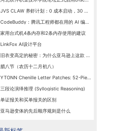
JVS CLAW 养虾计划：0 成本启动，30 天见证你的虾塘收益
CodeBuddy：腾讯工程师都在用的 AI 编程助手，新春福利送不停！
家用台式机4条内存和2条内存使用的建议
LinkFox AI设计平台
旧衣变高定的秘密：为什么亚马逊上这款 Ytonn 布贴让手工达人们人手一套？
腊八节（农历十二月初八）
YTONN Chenille Letter Patches: 52-Piece Iron-On Varsity Alphabet Set for DIY Clothing Customization
三段论演绎推理 (Syllogistic Reasoning)
单证报关和买单报关的区别
亚马逊变体的先后顺序规则是什么
最新标签