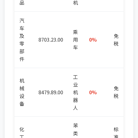
品
机
汽
车
乘
及
免
8703.23.00
用
0%
零
税
车
部
件
工
机
业
械
免
8479.89.00
机
0%
设
税
器
备
人
苯
化
标
类
工
准