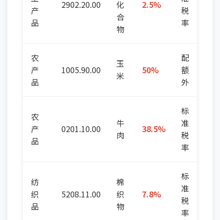
2902.20.00
化
2.5%
产
税
合
品
率
物
农
配
玉
产
1005.90.00
50%
额
米
品
外
标
农
牛
准
产
0201.10.00
38.5%
肉
税
品
率
标
纺
棉
准
织
5208.11.00
织
7.8%
税
品
物
率