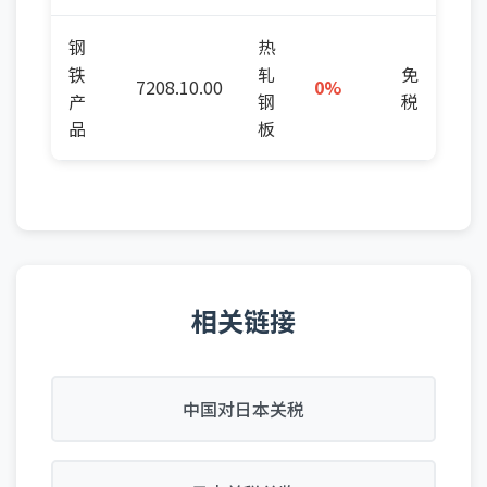
钢
热
铁
轧
免
7208.10.00
0%
产
钢
税
品
板
相关链接
中国对日本关税