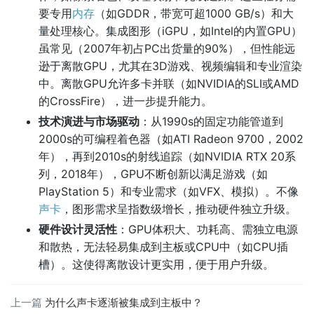
要专用
内存
（如GDDR，带宽可超1000 GB/s）和大
量处理核心。集成图形（iGPU，如Intel的内置GPU）
虽常见（2007年初占PC出货量的90%），但性能远
逊于离散GPU，尤其在3D游戏、视频编辑和专业渲染
中。离散GPU允许多卡并联（如NVIDIA的SLI或AMD
的CrossFire），进一步提升能力。
技术演进与市场驱动
：从1990s的固定功能管道到
2000s的可编程着色器（如ATI Radeon 9700，2002
年），再到2010s的射线追踪（如NVIDIA RTX 20系
列，2018年），GPU不断创新以满足游戏（如
PlayStation 5）和专业需求（如VFX、模拟）。不像
声卡
，图形需求呈指数级增长，推动硬件独立升级。
硬件设计灵活性
：GPU体积大、功耗高、需独立电源
和散热，无法轻易集成到主板或CPU中（如CPU插
槽）。这使得离散设计更实用，便于用户升级。
上一篇
为什么声卡逐渐被集成到主板中？