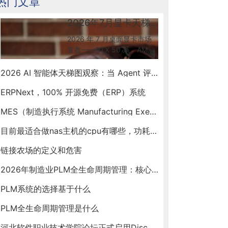
热门文章
2026年7月显卡天梯图更新解读：50系到底怎么选
2026 年 7 月桌面显卡市场
复盘——RTX 50 系、AMD
RX 9070 GRE 新出货、Intel
Arc B580 入门档、RTX
2026 AI 智能体天梯图观察：当 Agent 评测开始"去滤镜"
Spark ARM SoC 新形态，按
ERPNext，100% 开源免费（ERP）系统
预算帮你锁定最优卡。
MES（制造执行系统 Manufacturing Execution System）
目前最适合做nas主机的cpu有哪些，功耗和性能相对均衡的
链接农场的定义和危害
2026年制造业PLM全生命周期管理：核心选型与建设指南
PLM系统的选择基于什么
PLM全生命周期管理是什么
河北软件职业技术学院论坛正式启用Discuz X5版本