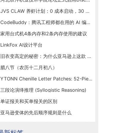
JVS CLAW 养虾计划：0 成本启动，30 天见证你的虾塘收益
CodeBuddy：腾讯工程师都在用的 AI 编程助手，新春福利送不停！
家用台式机4条内存和2条内存使用的建议
LinkFox AI设计平台
旧衣变高定的秘密：为什么亚马逊上这款 Ytonn 布贴让手工达人们人手一套？
腊八节（农历十二月初八）
YTONN Chenille Letter Patches: 52-Piece Iron-On Varsity Alphabet Set for DIY Clothing Customization
三段论演绎推理 (Syllogistic Reasoning)
单证报关和买单报关的区别
亚马逊变体的先后顺序规则是什么
最新标签